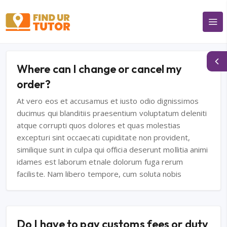
Where can I change or cancel my
order?
At vero eos et accusamus et iusto odio dignissimos
ducimus qui blanditiis praesentium voluptatum deleniti
atque corrupti quos dolores et quas molestias
excepturi sint occaecati cupiditate non provident,
similique sunt in culpa qui officia deserunt mollitia animi
idames est laborum etnale dolorum fuga rerum
faciliste. Nam libero tempore, cum soluta nobis
Do I have to pay customs fees or duty